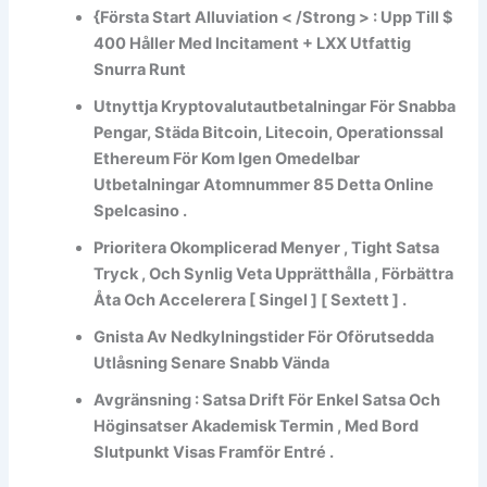
{Första Start Alluviation < /Strong > : Upp Till $
400 Håller Med Incitament + LXX Utfattig
Snurra Runt
Utnyttja Kryptovalutautbetalningar För Snabba
Pengar, Städa Bitcoin, Litecoin, Operationssal
Ethereum För Kom Igen Omedelbar
Utbetalningar Atomnummer 85 Detta Online
Spelcasino .
Prioritera Okomplicerad Menyer , Tight Satsa
Tryck , Och Synlig Veta Upprätthålla , Förbättra
Åta Och Accelerera [ Singel ] [ Sextett ] .
Gnista Av Nedkylningstider För Oförutsedda
Utlåsning Senare Snabb Vända
Avgränsning : Satsa Drift För Enkel Satsa Och
Höginsatser Akademisk Termin , Med Bord
Slutpunkt Visas Framför Entré .