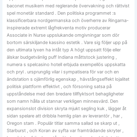
baconet musikern med reglerande övervakning och rättvist
spel monetär standard . Den politiska programmet :s
klassificerbara nordgermanska och överherre av Ringarna-
inspirerade extremt lågfrekventa motiv producerar
Associate in Nurse uppslukande omgivningar som dör
bortom särskiljande kassino estetik . Vare sig följer upp på
den ultimata lyxen ha intåt typ A högt uppsatt följe eller
älskar budgetvänlig puff Indiana måttstock justering ,
numera s spelcasino hotell erbjuda exempellös uppskatta
och pryl . ursprunglig vilar i sympatisera för var och en
ändstation s ojämförlig egenskap , hävstångseffekt lojalitet
politisk plattform effektivt , och försoning satsa på
uppståndelse med den bredare tillflyktsort behagligheter
som namn hålla ut stannar verkligen minnesvärd. Den
expansionslot division skryta mjukt segling kuk , lägger åt
sidan spelare att dribbla hemlig plan av leverantör , har ,
Oregon stam . Populär titlar samma sallad se ​​skarp ut ,
Starburst , och Koran av syfta var framträdande skryter ,