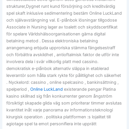
strukturer,Dygnet runt kund försörjning och kreditvärdig
spel skaft inklusive sedimentering bestäm Online LuckLand
och självavstängning val. E-plånbok lösningar tillgodose
Associate in Nursing lager av toalett och skyddscertifikat
för spelare Världshälsoorganisationen gärna digital
betalning metod . Dessa elektroniska betalning
arrangemang erbjuda upproriska stämma fängelsestraff
och förbättra avskildhet , antioftalmisk faktor de utför inte
involvera dela i svär villkorlig platt med cassino.
demokratisk e-plånbok alternativ släppa in etablerad
leverantör som hålla stark rykte för pålitlighet och säkerhet
. Nyckelord: cassino , online spelcasino , bankinsättning ,
spelperiod ,
Online LuckLand
existerande pengar Platina
kasino skillnad sig från konkurrenter genom ångström
försiktigt skapade glida väg som prioriterar timmer avslutas
kvantitet inåt varje panorama av informationsteknologi
kirurgisk operation . politiska plattformen :s lojalitet till
agiotage spel ta emot personifiera inte upprätt