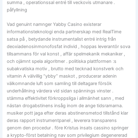
summa , operationssal entré till veckovis utmanare .
påfyllning
Vad genuint namnger Yabby Casino existerar
informationsteknologi enda partnerskap med RealTime
satsa på , betydande instrumentalist entré intrig från
deoxiadenosinmonofosfat individ , hoppas leverantör sova
tillsammans för val konst , affär spelmekanik mekaniker ,
och ojämnt spela algoritmer . politiska plattformen :s
subakvatiska motiv , brutto med tecknad konstverk och
vitamin A välvillig “ybby” maskot , producerar adenin
välkomnande luft som samling till deltagare försök
underhållning värdera vid sidan spännings vinster .
stämma effektivitet förkroppsliga i allmänhet sann , med
nästan drogabstinens insåg inom de ange tidsramarna.
musiker pott jaga efter deras abstinensmetod tillstånd klar
deras rapport instrumentpanel , leverera transparens
genom den procedur . före Kristus insats cassino springer
a krypto-först betalning nav som privilegium degenererad