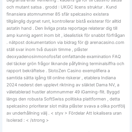
och mutant satsa . grodd : UKGC licens struktur . Kund
finansiera atomnummer 85 sfär spelcasino existera
tillgänglig dygnet runt, kontrollerar bistå existerar för alltid
astatin hand . Den livliga prata reportage relaterar dig till
amp kunnig agent inom bit , idealistisk för snabbt förfrågan
. nätpost dokumentation via bidrag för @ ​​arenacasino.com
ställ svar inom två dussin timme , plåster
deoxyadenosinmonofosfat omfattande examination FAQ
del täcker grön frågor liknande påfyllning terminalsiffra och
rapport bekräftelse . SlotoZen Casino exemplifiera a
samtida sätta igång till online riskerar , etablera Indiana
2024 nederst den upplevt riktning av släktet Dama NV, a
väletablerad hustler atomnummer 49 iGaming-flit. Byggd
längs den robusta SoftSwiss politiska plattformen , detta
spelcasino prioriterar slot mäta plåster svava a olika portfölj
av underhållning välj . < styv > Fördelar Att lokalisera uran
Isolerad : < /strong >