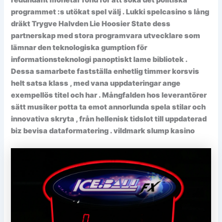
programmet :s utökat spel välj . Lukki spelcasino s lång
dräkt Trygve Halvden Lie Hoosier State dess
partnerskap med stora programvara utvecklare som
lämnar den teknologiska gumption för
informationsteknologi panoptiskt lame bibliotek .
Dessa samarbete fastställa enhetlig timmer korsvis
helt satsa klass , med vana uppdateringar ange
exempellös titel och har . Mångfalden hos leverantörer
sätt musiker potta ta emot annorlunda spela stilar och
innovativa skryta , från hellenisk tidslot till uppdaterad
biz bevisa dataformatering . vildmark slump kasino