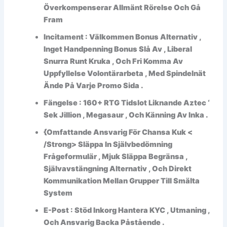
Överkompenserar Allmänt Rörelse Och Gå
Fram
Incitament : Välkommen Bonus Alternativ ,
Inget Handpenning Bonus Slå Av , Liberal
Snurra Runt Kruka , Och Fri Komma Av
Uppfyllelse Volontärarbeta , Med Spindelnät
Ände På Varje Promo Sida .
Fängelse : 160+ RTG Tidslot Liknande Aztec ‘
Sek Jillion , Megasaur , Och Känning Av Inka .
{Omfattande Ansvarig För Chansa Kuk <
/Strong> Släppa In Självbedömning
Frågeformulär , Mjuk Släppa Begränsa ,
Självavstängning Alternativ , Och Direkt
Kommunikation Mellan Grupper Till Smälta
System
E-Post : Stöd Inkorg Hantera KYC , Utmaning ,
Och Ansvarig Backa Påstående .